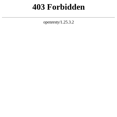
k8凯发推荐
Grand Mercure in Asia
400-0285168
首页
走进源味缘
企业文化
组织机构
综合实力
企业优势
经典案例
工厂食堂
企业食堂
学校食堂
典型案例
运营方案
食品安全
安全法规
安全知识
安全规范
体系认证
管理体系